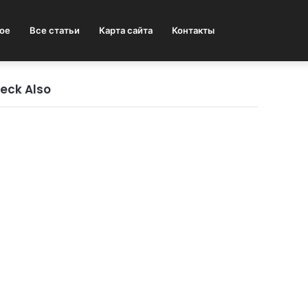
ое
Все статьи
Карта сайта
Контакты
Search
eck Also
for