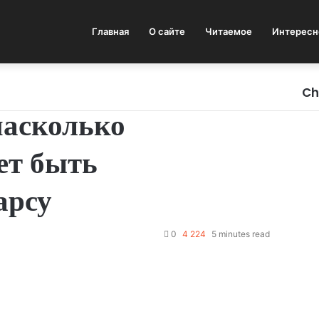
Главная
О сайте
Читаемое
Интересн
Ch
C
 насколько
l
o
ет быть
s
e
арсу
0
4 224
5 minutes read