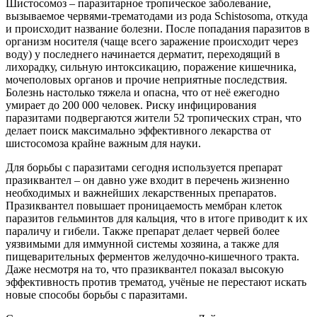
Шистосомоз – паразитарное тропическое заболевание,
вызываемое червями-трематодами из рода Schistosoma, откуда
и происходит название болезни. После попадания паразитов в
организм носителя (чаще всего заражение происходит через
воду) у последнего начинается дерматит, переходящий в
лихорадку, сильную интоксикацию, поражение кишечника,
мочеполовых органов и прочие неприятные последствия.
Болезнь настолько тяжела и опасна, что от неё ежегодно
умирает до 200 000 человек. Риску инфицирования
паразитами подвергаются жители 52 тропических стран, что
делает поиск максимально эффективного лекарства от
шистосомоза крайне важным для науки.
Для борьбы с паразитами сегодня используется препарат
празиквантел – он давно уже входит в перечень жизненно
необходимых и важнейших лекарственных препаратов.
Празиквантел повышает проницаемость мембран клеток
паразитов гельминтов для кальция, что в итоге приводит к их
параличу и гибели. Также препарат делает червей более
уязвимыми для иммунной системы хозяина, а также для
пищеварительных ферментов желудочно-кишечного тракта.
Даже несмотря на то, что празиквантел показал высокую
эффективность против трематод, учёные не перестают искать
новые способы борьбы с паразитами.