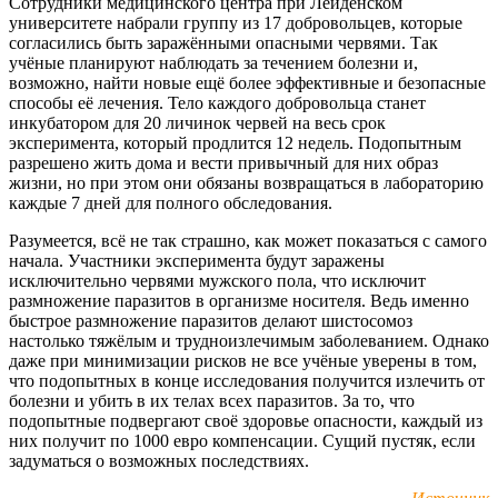
Сотрудники медицинского центра при Лейденском
университете набрали группу из 17 добровольцев, которые
согласились быть заражёнными опасными червями. Так
учёные планируют наблюдать за течением болезни и,
возможно, найти новые ещё более эффективные и безопасные
способы её лечения. Тело каждого добровольца станет
инкубатором для 20 личинок червей на весь срок
эксперимента, который продлится 12 недель. Подопытным
разрешено жить дома и вести привычный для них образ
жизни, но при этом они обязаны возвращаться в лабораторию
каждые 7 дней для полного обследования.
Разумеется, всё не так страшно, как может показаться с самого
начала. Участники эксперимента будут заражены
исключительно червями мужского пола, что исключит
размножение паразитов в организме носителя. Ведь именно
быстрое размножение паразитов делают шистосомоз
настолько тяжёлым и трудноизлечимым заболеванием. Однако
даже при минимизации рисков не все учёные уверены в том,
что подопытных в конце исследования получится излечить от
болезни и убить в их телах всех паразитов. За то, что
подопытные подвергают своё здоровье опасности, каждый из
них получит по 1000 евро компенсации. Сущий пустяк, если
задуматься о возможных последствиях.