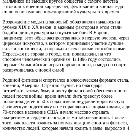
Мальчиков из высших кругов общества с самого детства
готовили к военной карьере: бег, фехтование и конная езда
стали основами военно-спортивной культуры тех времен.
Возрождение моды на здоровый образ жизни началось на
рубеже XIX и XX веков, и важным фактором в этом стали
бодибилдинг, культуризм и кулачные бои. В Европе,
например, этот образ распространялся в первую очередь через
цирковое искусство, в котором принимали участие лучшие
силачи континента, и поражали всех своими способностями.
Переезжая из города в город, они показывали, на что
способен человеческий организм. В 1896 году состоялись
первые Олимпийские игры современности, и мода на спорт
раскручивалась с новой силой.
Родиной фитнеса и спортзалов в классическом формате стала,
конечно, Америка. Странно звучит, но благодаря
потребительскому буму и росту финансовой обеспеченности
людей после войны, врачи начали бить тревогу: более
половины детей в 50-х годах имели неудовлетворительную
физическую подготовку и не справлялись с нормативами, а до
70-х годов население США начало массово страдать
ожирением и сердечно-сосудистыми заболеваниями. После
того, как власти взялись за популяризацию спорта и фитнеса,
количество людей, которые начали ходить в залы, выросло в 4