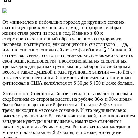
раза.
От мини-залов в небольших городах до крупных сетевых
фитнес-центров в мегаполисах, мода на здоровый образ
жизни стала расти из года в год. Именно в 80-х
сформировался типичный образ успешного и здорового
человека: подтянутого, улыбающегося и счастливого — да,
именно они заполонили сейчас все фотобанки 🙂 Типичный
фитнес-зал сейчас состоит из раздевалки, где можно оставить
свои вещи, кардиоцентра, профессиональных спортивных
тренажеров для разных групп мышц, наборов со свободным
весом, а также душевой и зала групповых занятий — по йоге,
пилатесу или шейпинга. Стоимость абонемента в типичный
фитнес-зал в США колеблется от $ 30 до $ 150 и даже больше.
Хотя спорт в Советском Союзе всегда пользовался спросом и
содействием со стороны власти, на рубеже 80-х и 90-х людям
было было не до занятий фитнесом. Только с 2000-х этот
тренд выходит в массовое сознание. И это неудивительно:
вместе с улучшением благосостояния людей, проникновением
западной культуры в нашу жизнь, нам также становится
важным, как мы себя чувствуем. Рынок фитнес-инудстрии в
мире сейчас составляет $ 27 млрд, и, похоже, это еще не
предел.