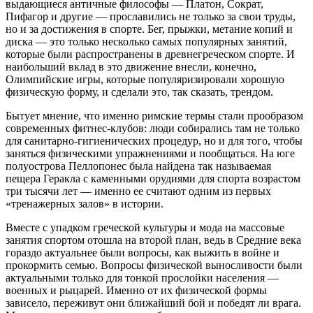
выдающиеся античные философы — Платон, Сократ,
Пифагор и другие — прославились не только за свои труды,
но и за достижения в спорте. Бег, прыжки, метание копий и
диска — это только несколько самых популярных занятий,
которые были распространены в древнегреческом спорте. И
наибольший вклад в это движение внесли, конечно,
Олимпийские игры, которые популяризировали хорошую
физическую форму, и сделали это, так сказать, трендом.
Бытует мнение, что именно римские термы стали прообразом
современных фитнес-клубов: люди собирались там не только
для санитарно-гигиенических процедур, но и для того, чтобы
заняться физическими упражнениями и пообщаться. На юге
полуострова Пеллопонес была найдена так называемая
пещера Геракла с каменными орудиями для спорта возрастом
три тысячи лет — именно ее считают одним из первых
«тренажерных залов» в истории.
Вместе с упадком греческой культуры и мода на массовые
занятия спортом отошла на второй план, ведь в Средние века
гораздо актуальнее были вопросы, как выжить в войне и
прокормить семью. Вопросы физической выносливости были
актуальными только для тонкой прослойки населения —
военных и рыцарей. Именно от их физической формы
зависело, переживут они ближайший бой и победят ли врага.